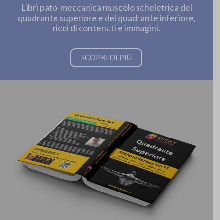
Libri pato-meccanica muscolo scheletrica del
quadrante superiore e del quadrante inferiore,
ricci di contenuti e immagini.
SCOPRI DI PIÙ