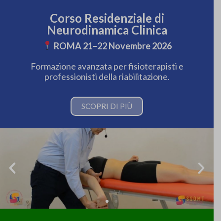
Corso Residenziale di
Neurodinamica Clinica
ROMA 21–22 Novembre 2026
Formazione avanzata per fisioterapisti e
professionisti della riabilitazione.
SCOPRI DI PIÙ