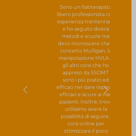
 di
Sono un fisioterapista
libero professionista con
e
esperienza trentennale
e ho seguito diversi
e,
metodi e scuole ma
rse
devo riconoscere che il
a
concetto Mulligan, la
ri
manipolazione HVLA e
 il
gli altri corsi che ho
appreso da SSOMT
sono i più pratici ed
si
efficaci nel dare risposte
efficaci e sicure ai miei
pazienti. Inoltre, trovo
lo
utilissimo avere la
possibilità di seguire i
ua
corsi online per
ottimizzare il poco