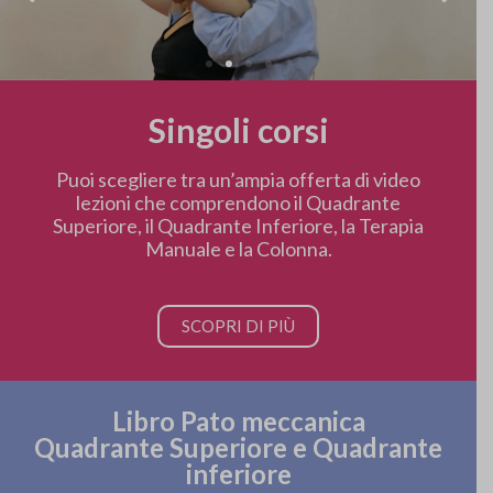
Singoli corsi
Puoi scegliere tra un’ampia offerta di video
lezioni che comprendono il Quadrante
Superiore, il Quadrante Inferiore, la Terapia
Manuale e la Colonna.
SCOPRI DI PIÙ
Libro Pato meccanica
Quadrante Superiore e Quadrante
inferiore