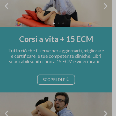
Corsi a vita + 15 ECM
Tutto ciò che ti serve per aggiornarti, migliorare
e certificare le tue competenze cliniche. Libri
scaricabili subito, fino a 15 ECM e video pratici.
SCOPRI DI PIÙ