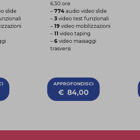
6.30 ore
o slide
–
774
audio video slide
unzionali
–
3
video test funzionali
izzazioni
–
19
video mobilizzazioni
–
11
video taping
ggi
–
6
video massaggi
trasversi
I
APPROFONDISCI
€
84,00