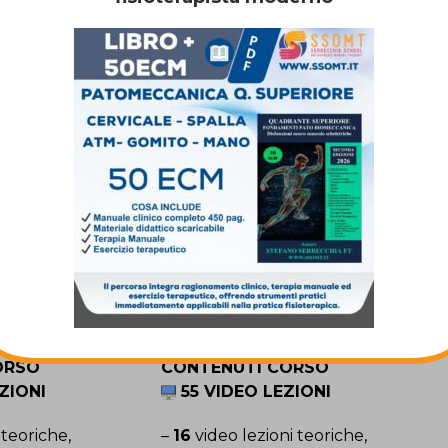
nte Inferiore
I PIEDE
GINOCCHIO
ORSO
CONTENUTI CORSO
ZIONI
55 VIDEO LEZIONI
 teoriche,
–
16
video lezioni teoriche,