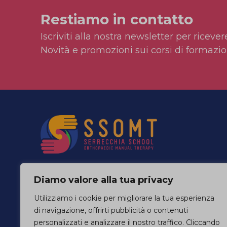
Restiamo in contatto
Iscriviti alla nostra newsletter per ricevere
Novità e promozioni sui corsi di formazio
Serrecchia School Orthopaedic Manual
Diamo valore alla tua privacy
Therapy offre
Master Residenziali
e
Video
Corsi Online
in riabilitazione con rilascio
Utilizziamo i cookie per migliorare la tua esperienza
crediti ECM.
di navigazione, offrirti pubblicità o contenuti
personalizzati e analizzare il nostro traffico. Cliccando