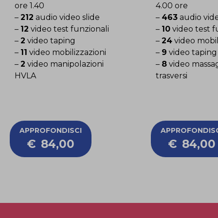
ore 1.40
4.00 ore
–
212
audio video slide
–
463
audio vide
–
12
video test funzionali
–
10
video test f
–
2
video taping
–
24
video mobil
–
11
video mobilizzazioni
–
9
video taping
–
2
video manipolazioni
–
8
video massa
HVLA
trasversi
APPROFONDISCI
APPROFONDISC
€
84,00
€
84,00