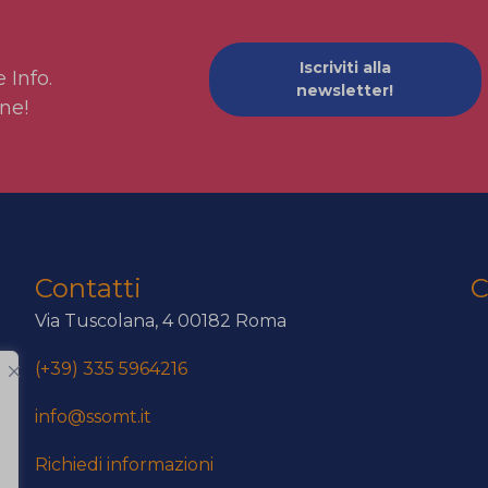
Iscriviti alla
 Info.
newsletter!
ne!
Contatti
C
Via Tuscolana, 4 00182 Roma
(+39) 335 5964216
info@ssomt.it
Richiedi informazioni