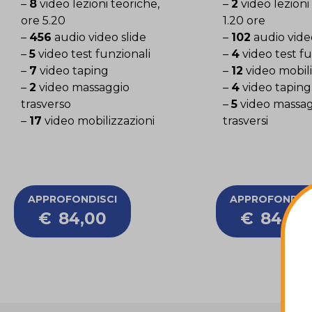
–
8
video lezioni teoriche,
–
2
video lezioni
ore 5.20
1.20 ore
–
456
audio video slide
–
102
audio video
–
5
video test funzionali
–
4
video test fu
–
7
video taping
–
12
video mobili
–
2
video massaggio
–
4
video taping
trasverso
–
5
video massag
–
17
video mobilizzazioni
trasversi
APPROFONDISCI
APPROFONDISC
€
84,00
€
84,00