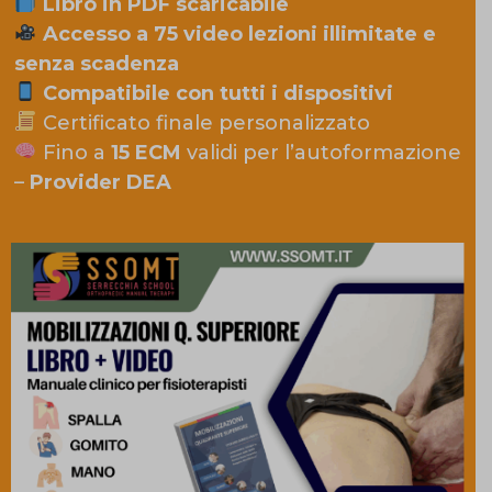
Libro in PDF scaricabile
Accesso a 75 video lezioni illimitate e
senza scadenza
Compatibile con tutti i dispositivi
Certificato finale personalizzato
Fino a
15 ECM
validi per l’autoformazione
–
Provider DEA