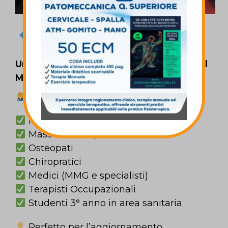
A chi è rivolto
Un Corso Pensato per Professionisti del
Movimento
DESTINATARI
:
Fisioterapisti
Massofisioterapisti
Osteopati
Chiropratici
Medici (MMG e specialisti)
Terapisti Occupazionali
Studenti 3° anno in area sanitaria
Perfetto per l’aggiornamento