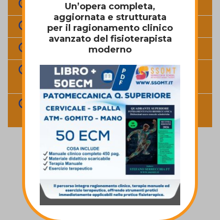
DOCENTE
Un’opera completa,
aggiornata e strutturata
INFO E COSTI
per il ragionamento clinico
avanzato del fisioterapista
LISTA LEZIONI - 6
moderno
LISTA video tecniche terapia
manuale
DURATA ACQUISTO ABBONAMENTO
AL VIDEO CORSO
ACQUISTA IL VIDEO CORSO
€
84,00