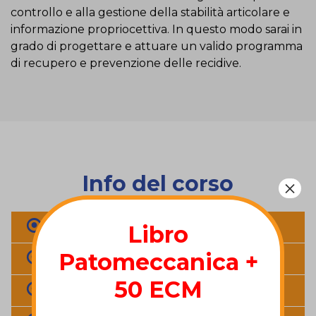
controllo e alla gestione della stabilità articolare e
informazione propriocettiva. In questo modo sarai in
grado di progettare e attuare un valido programma
di recupero e prevenzione delle recidive.
Info del corso
×
OBIETTIVI
Libro
Patomeccanica +
STRUTTURA DEL CORSO PIEDE
50 ECM
A CHI È DIRETTO