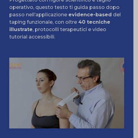
operativo, questo testo ti guida passo dopo
passo nell’applicazione
evidence-based
del
taping funzionale, con oltre
40 tecniche
illustrate
, protocolli terapeutici e video
tutorial accessibili.