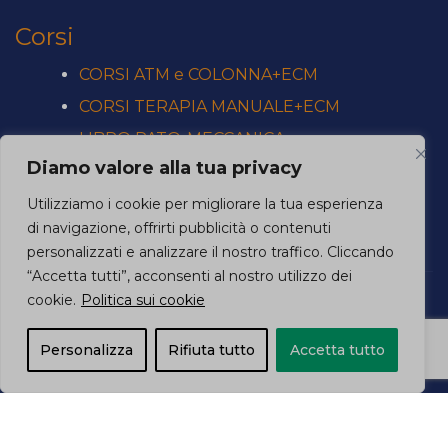
Corsi
CORSI ATM e COLONNA+ECM
CORSI TERAPIA MANUALE+ECM
LIBRO PATO-MECCANICA
Diamo valore alla tua privacy
CORSI SINGOLI
PROVIDER CREDITI ECM
Utilizziamo i cookie per migliorare la tua esperienza
di navigazione, offrirti pubblicità o contenuti
personalizzati e analizzare il nostro traffico. Cliccando
“Accetta tutti”, acconsenti al nostro utilizzo dei
cookie.
Politica sui cookie
SSOMT Srl – P.IVA: 15363491000 –
Privacy Policy
–
Cookie Policy
Personalizza
Rifiuta tutto
Accetta tutto
Creazione siti web e-learning
| Cucinotta Designer